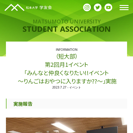
MATSUMOTO UNIVERSITY
STUDENT ASSOCIATION
お知らせ
INFORMATION
（短大部）
第2回月1イベント
「みんなと仲良くなりたい!!イベント
～りんごはおやつに入りますか??～」実施
2023.7.27 - イベント
実施報告