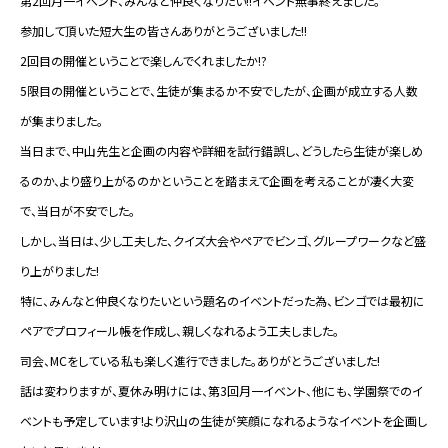
第2回月一イベント、みんなと仲良くなりたい!!イベント無事終えました。
参加して頂いた短大生の皆さんありがとうございました!!
2回目の開催ということで楽しんでくれましたか!?
5限目の開催ということで、生徒が集まるか不安でしたが、企画が成立する人数
が集まりました。
当日まで、中山先生と企画の内容や詳細を試行錯誤し、どうしたら生徒が楽しめ
るのか、より盛り上がるのかということを踏まえて企画を考えることが凄く大変
で、当日が不安でした。
しかし、当日は、少し工夫した、クイズ大会やペアでビンゴ、グループワークなど盛
り上がりました!
特に、みんなと仲良くなりたいという題名のイベントだった為、ビンゴでは最初に
ペアでプロフィール帳を作成し、親しくなれるよう工夫しました。
司会、MCをしている私も楽しく進行できました。ありがとうございました!
話は変わりますが、夏休み明けには、第3回月一イベント、他にも、学園祭でのイ
ベントも予定しています!より沢山の生徒が笑顔になれるようなイベントを企画し