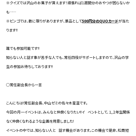
※クイズでは沢山のお菓子が貰えます！頑張れば1週間分のおやつが困らないか
も……
※ビンゴでは、数に限りがありますが、景品として
500円分のQUOカード
が当た
ります!!
誰でも参加可能です!!
知らない人と話す事が苦手な人でも、常任四役がサポートしますので、沢山の学
生の参加お待ちしております!!
○常任副会長から一言
こんにちは!常任副会長、中山ゼミの佐々木星温です。
今回の月一イベントは、みんなと仲良くなりたい!!イ ベントとして、１,２年生関係
なく仲良くなれるような企画を用意しました!
イベントの中では、知らない人と 話す機会があります。この機会で是非、松商短