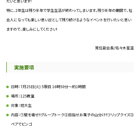
たいと思います!
特に、2年生は残り半年で学生生活が終わってしまいます。残り半年の期間で、社
会人になっても楽しい思い出として残り続けるようなイベントを行いたいと思い
ますので、楽しみにしてください!
常任副会長/佐々木星温
実施要項
日時：7月25日(火) 5限目 16時50分～約1時間
場所：125教室
対象：短大生
内容：①壁を壊せ!!グループトーク②目指せお菓子の山分け!!フリップクイズ③
ペアでビンゴ