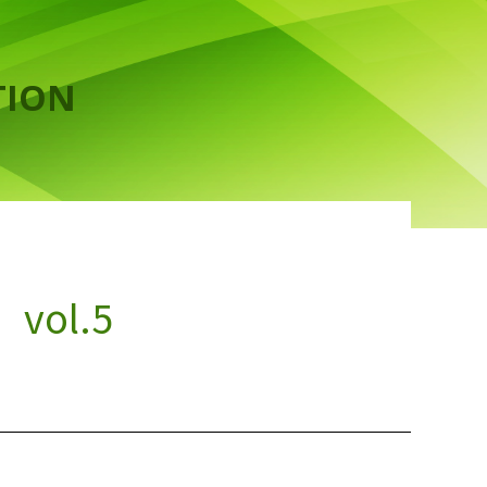
TION
ol.5