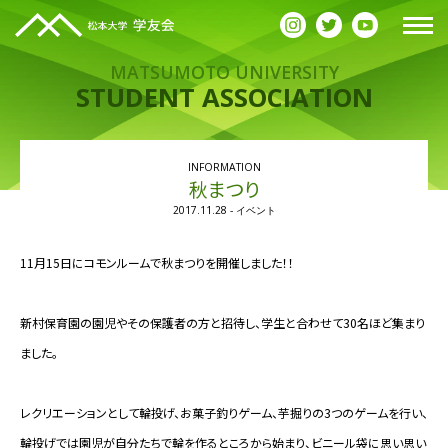
MATSUMOTO UNIVERSITY
STUDENT ASSOCIATION
お知らせ
INFORMATION
秋まつり
2017.11.28 - イベント
11月15日にコモンルームで秋まつりを開催しました！！
新村保育園の園児やその保護者の方と招待し、学生と合わせて30名ほど集まり
ました。
レクリエーションとして輪投げ、お菓子釣りゲーム、芋掘りの3つのゲームを行い、
輪投げでは園児が自分たちで輪を作るところから始まり、ビニール袋に思い思い