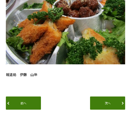
報道局 伊藤 山岸
前へ
次へ